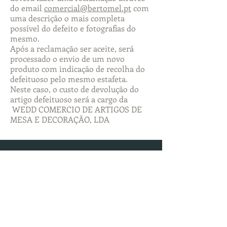
do email
comercial@bertomel.pt
com
uma descrição o mais completa
possível do defeito e fotografias do
mesmo.
Após a reclamação ser aceite, será
processado o envio de um novo
produto com indicação de recolha do
defeituoso pelo mesmo estafeta.
Neste caso, o custo de devolução do
artigo defeituoso será a cargo da
WEDD COMERCIO DE ARTIGOS DE
MESA E DECORAÇÃO, LDA
Categorias
Churrasco
Facas
Panelas
Jardim
Infantil
Tábuas